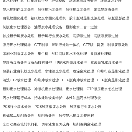
废水处理厂家
印刷环保行业
环保整改
制版车间废液处理
玻璃废水处理
显示屏制作废水处理
触摸屏污水处理
触摸屏废水处理
东莞显影液处理
白乳胶固化处理
裱纸胶废水固化处理机
胶印版材显影废液处理
制版显影处理
制版废水处理设备
油墨废水处理设备
显影废水二合一过滤
触控显示屏废水处理
显示屏行业废水处理
润牌液过滤
润版液废液过滤
版房废水处理机器
CTP制版
显影液处理一体机
CTP版
网版
制版废液处理
印刷业制版废水处理
集尘机
丝印网版废水固化处理
显影液处理机
显影液废液处理设备品牌有哪些
印刷水性墨废水处理
胶装白乳胶废水处理
包装行业白乳胶废水处理
水性油废水处理
喷涂废水处理
印刷行业显影液处理
清洗CTP版水处理
印刷冲版水过滤
CTP版房冲版水处理
CTP版房显影液处理
显影废水处理机器
冲版机废水处理机
废水处理机
CTP版房废水怎么处理
污水处理运行成本
污水处理设备维护
水性油墨污水处理系统
PCB行业废水处理
PCB线路板废水处理
线路板行业废水处理
机械加工切削液处理
切削液处理
触控显示屏废水整体解
全自动商业轮转机打孔
切削液发臭怎么办
切削液的废液处理