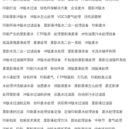
印刷行业
冲板水过滤
绿色环保解决方案
企业废水
显影冲版水
印刷显影冲版水
冲版水怎么处理
VOCS废气处理
活性炭吸附
印刷环保冲版水过滤设备
显影液冲版水二合一处理设备
印刷废水
印刷产生的显影废水
CTP版房
处理显影液废液
水性油墨污水处理设备
低温蒸馏废液处理
废液处理
显影水洗二合一系统
冲版废水
显影水洗二合一过滤设备
冲版废水处理
显影废液排放
水洗水循环利用
冲板水过滤循环系统
冲版水处理设备
不知道的显影液处理
显影过滤循环系统
废显影液处理
印刷污水处理
裕佳环保
润版废液处理
润版液处理
水斗液处理
绿色环保
印刷废气
CTP制版机
打孔机
印刷机集尘器
水处理冲洗板滤水器
油墨废水
润版液废水
显影废液怎么处理
废定影液
处理显影液
冲版水过滤机价格
压载水过滤器
自动排污水过滤器
冲版水过滤机定制
丝印废水处理
供应商冲版水过滤器
显影液过滤器
显影液的过滤
印刷废水处理设备定做
定做印刷废水处理设备
废水处理卖家
印刷包装
包装技术展览
显影液处理方法
固化处理设备
中秋节
废气处理