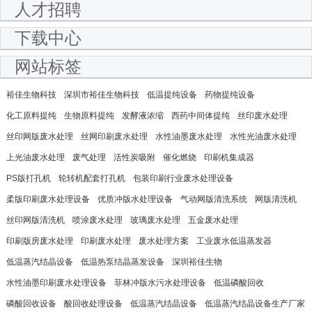
人才招聘
下载中心
网站标签
裕佳生物科技
深圳市裕佳生物科技
低温提纯设备
药物提纯设备
化工原料提纯
生物原料提纯
发酵液浓缩
西药中间体提纯
丝印废水处理
丝印网版废水处理
丝网印刷废水处理
水性油墨废水处理
水性光油废水处理
上光油废水处理
废气处理
活性炭吸附
催化燃烧
印刷机集成器
PS版打孔机
轮转机配套打孔机
包装印刷行业废水处理设备
柔版印刷废水处理设备
优质冲版水处理设备
气动网版清洗系统
网版清洗机
丝印网版清洗机
喷涂废水处理
玻璃废水处理
五金废水处理
印刷版房废水处理
印刷废水处理
废水处理方案
工业废水低温蒸发器
低温蒸汽结晶设备
低温热泵结晶蒸发设备
深圳裕佳生物
水性油墨印刷废水处理设备
菲林冲版水污水处理设备
低温磷酸回收
磷酸回收设备
酸回收处理设备
低温蒸汽结晶设备
低温蒸汽结晶设备生产厂家