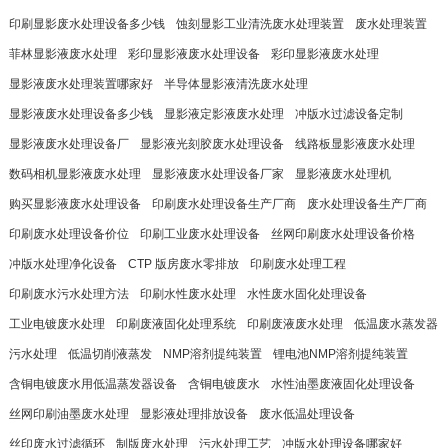
印刷显影废水处理设备多少钱
蚀刻显影工业清洗废水处理装置
废水处理装置
菲林显影液废水处理
彩印显影液废水处理设备
彩印显影液废水处理
显影液废水处理装置哪家好
半导体显影液清洗废水处理
显影液废水处理设备多少钱
显影液定影液废水处理
冲版水过滤设备定制
显影液废水处理设备厂
显影液光刻胶废水处理设备
线路板显影液废水处理
数码相机显影液废水处理
显影液废水处理设备厂家
显影液废水处理机
购买显影液废水处理设备
印刷废水处理设备生产厂商
废水处理设备生产厂商
印刷废水处理设备价位
印刷工业废水处理设备
丝网印刷废水处理设备价格
冲版水处理净化设备
CTP 版房废水零排放
印刷废水处理工程
印刷废水污水处理方法
印刷水性废水处理
水性废水固化处理设备
工业电镀废水处理
印刷废液固化处理系统
印刷废液废水处理
低温废水蒸发器
污水处理
低温切削液蒸发
NMP溶剂提纯装置
锂电池NMP溶剂提纯装置
含铜电镀废水用低温蒸发器设备
含铜电镀废水
水性油墨废液固化处理设备
丝网印刷油墨废水处理
显影液处理排放设备
废水低温处理设备
丝印废水过滤循环
制版废水处理
污水处理工艺
冲版水处理设备哪家好