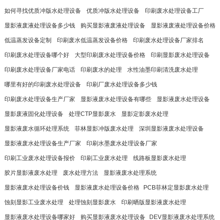
如何寻找优质冲版水处理设备
优质冲版水处理设备
印刷废水处理设备工厂
显影液废液处理设备多少钱
购买显影液废液处理设备
显影液废液处理设备价格​
低温蒸发设备定制
印刷废水低温蒸发设备价格
印刷废水处理设备厂家排名
印刷废水处理设备哪个好
大型印刷废水处理设备价格
印刷显影废水处理设备
印刷废水处理设备厂家电话
印刷废水的处理
水性油墨印刷清洗废水处理
哪里有好的印刷废水处理设备
印刷厂废水处理设备多少钱
印刷废水处理设备生产厂家
显影液废水处理设备有哪些
显影液废水处理设备​
显影废液固化处理设备
处理CTP显影废水
显影定影废水处理
显影液废水循环处理系统
菲林显影冲版废水处理
深圳显影液废水处理设备
显影液废水处理设备生产厂家
印刷水墨废水处理设备厂家
印刷工业废水处理设备报价
印刷工业废水处理
线路板显影废水处理
胶片显影液废水处理
废水处理方法
显影液废水处理系统
显影液废水处理设备价钱
显影液废水处理设备价格​
PCB菲林定显影废水处理
蚀刻显影工业废水处理
处理蚀刻显影废水
印刷晒版显影液废水处理
显影液废水处理设备哪家好
购买显影液废水处理设备​
DEV显影液废水处理系统