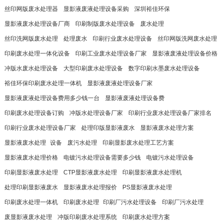
丝印网版废水处理器
显影液废液处理设备采购
深圳裕佳环保
显影液废水处理设备厂商
印刷制版废水处理设备
废水处理​
丝印洗网版废水处理
处理废水
印刷行业废水处理设备
丝印网版洗网废水处理
印刷废水处理一体化设备
印刷工业废水处理设备厂家
显影液废液处理设备价格
冲版水废水处理设备
大型印刷废水处理设备
数字印刷水墨废水处理设备
裕佳环保印刷废水处理一体机
显影液废液处理设备厂家
显影液废液处理设备费用多少钱一台
显影液废液处理设备费
印刷废水处理设备订购
冲版水处理设备厂家
印刷行业废水处理设备厂家排名
印刷行业废水处理设备厂家
处理印版显影液废水
显影液废水处理方案
显影液废水处理​
设备
废污水处理
印刷显影废水处理工艺方案
显影液废水处理价格
电镀污水处理设备需要多少钱
电镀污水处理设备
印刷显影液废水处理
CTP显影液废水处理
印刷显影液废水处理机
处理印刷显影液废水
显影液废水处理报价
PS显影液废水处理
印刷废水处理一体机
印刷废水处理​
印刷厂污水处理设备
印刷厂污水处理
废显影液废水处理
冲版印刷废水处理系统
印刷废水处理方案