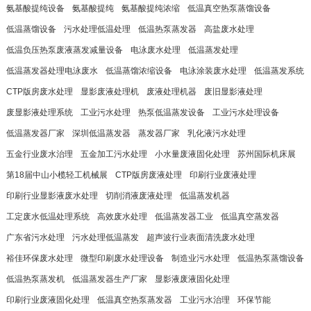
氨基酸提纯设备
氨基酸提纯
氨基酸提纯浓缩
低温真空热泵蒸馏设备
低温蒸馏设备
污水处理低温处理
低温热泵蒸发器
高盐废水处理
低温负压热泵废液蒸发减量设备
电泳废水处理
低温蒸发处理
低温蒸发器处理电泳废水
低温蒸馏浓缩设备
电泳涂装废水处理
低温蒸发系统
CTP版房废水处理
显影废液处理机
废液处理机器
废旧显影液处理
废显影液处理系统
工业污水处理
热泵低温蒸发设备
工业污水处理设备
低温蒸发器厂家
深圳低温蒸发器
蒸发器厂家
乳化液污水处理
五金行业废水治理
五金加工污水处理
小水量废液固化处理
苏州国际机床展
第18届中山小榄轻工机械展
CTP版房废液处理
印刷行业废液处理
印刷行业显影液废水处理
切削消液废液处理
低温蒸发机器
工定废水低温处理系统
高效废水处理
低温蒸发器工业
低温真空蒸发器
广东省污水处理
污水处理低温蒸发
超声波行业表面清洗废水处理
裕佳环保废水处理
微型印刷废水处理设备
制造业污水处理
低温热泵蒸馏设备
低温热泵蒸发机
低温蒸发器生产厂家
显影液废液固化处理
印刷行业废液固化处理
低温真空热泵蒸发器
工业污水治理
环保节能