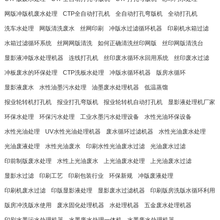
网版冲版机废水处理
CTP全自动打孔机
全自动打孔弯版机
全动打孔机
洗车水处理
网版清洗废水
丝网印刷
冲版水过滤循环机器
印刷机水箱过滤
水箱过滤循环系统
丝网网版清洗
如何正确清洗丝印网版
丝印网版清洗台
显影液冲版水处理机器
连线打孔机
丝印废水循环水回用系统
丝印废水过滤
冲板废水的环保处理
CTP洗板水处理
冲版水循环机器
版房水循环
显影液废水
水性油墨污水处理
油墨废水处理机器
低温蒸馏
报业轮转机打孔机
报业打孔弯版机
报业轮转机自动打孔机
显影液处理机厂家
环保水处理
环保污水处理
工业水墨污水处理设备
水性光油环保设备
水性光油处理
UV水性光油处理机器
废水循环过滤机器
水性光油废水处理
光油废液处理
水性光油废水
印刷水性光油废水过滤
光油废水过滤
印前制版废水处理
水性上光油废水
上光油废水处理
上光油废水过滤
显影水过滤
印刷工艺
印刷包装行业
环保新规
冲版废液处理
印刷机废水过滤
印版显影液处理
显影废水过滤机器
印刷版房洗版水循环利用
版房冲洗版水使用
废水固化处理机器
水处理机器
五金废水处理机器