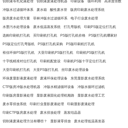
切削液等乳化液处理
切削液废液处理机器
印刷设备
循环利用
高浓度倍数
冲版水过滤循环体系
废水箱
酸性废水管
版房印刷废水处理系统
版房废水处理方案
菲林冲版水过滤循环系
电子行业废水处理
水墨污水处理设备
废水低温蒸发系统
打孔弯版机
印刷PS版定位打孔机
选购印刷机打孔机
买印刷机打孔机
PS版打孔机价格
PS版打孔机哪家好
PS版定位打孔弯版机
PS版打孔机采购
PS版印刷机打孔机
裕佳环保PS版打孔机
大亚印刷机PS版打孔机
印刷机PS版打孔机
十字线精准对位打孔机
印刷机配套设
印刷机PS版十字定位打孔机
大亚印刷机打孔机
大亚PS版打孔机
丝印废水处理设备
环保废显影液废液处理
废液环保处理设备
东莞显影废水处理系统
CTP版房冲版水处理机器
冲版水精滤循环设备
冲版水循环过滤机
印刷版房显影液处理
显影废液固化处理机顺路
显影废水处理工艺
废水零排放系统
印刷行业显影废液处理
印刷显影废液处理
印刷CTP版房废水处理
废水排放处理
蒸发结晶器
切削液废液处理方法有哪些？
显影液零排放
废水处理低温蒸发器