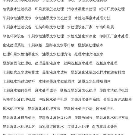
印刷水墨污水处理机器
水墨废水处理一体机
水墨废水处理机器
包装废水过滤机器
印刷废液怎么处理
污水水墨废水处理
纸箱厂废水处理
印刷水性油墨废水
水性油墨废水怎么处理
水性油墨废水处理方法
印刷废水过滤设备
包装印刷废水处理
水处理设备厂家
华南印刷展
绿色环保设备
印刷水性油墨废水处理
水性光油废水净化
印刷工厂废水处理
废液处理系统
印刷制版
显影液废水零排放
显影液处理成本
处理印刷水性油墨废水
油墨废水处理方法
处理水性光油废水
显影液固化处理机
处理显影液废水
丝网洗版废水处理
洗版废水处理
印刷版房废水达标排放
显影液废水达标
显影液废液要怎么样才能达标排放
印刷机水箱过滤循环
水性油墨废水做成固体
油墨废水处理成固体
印刷废水如何处理
废水处理成份
晒版废显影液怎么处理
显影水洗处理机器
智能显影液处理机器
冲版废水处理机器
水墨废水处理系统
显影废液过滤机器
废水处理方案
显影液废液处理方法
显影废液处理办法
废液处理机
显影液废液排放处理
显影液废液危废代码
显影液回收
显影液废水处理方法
显影液废水处理工艺
白乳胶过胶废水
过胶废水处理
白乳胶废水处理