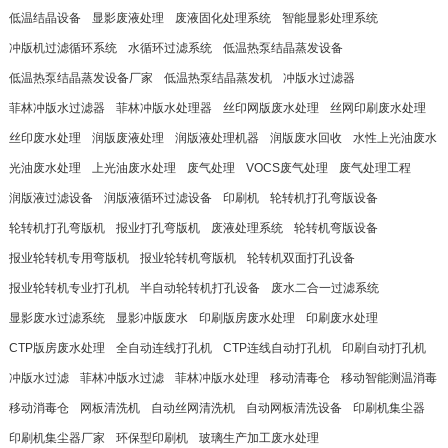
低温结晶设备
显影废液处理
废液固化处理系统
智能显影处理系统
冲版机过滤循环系统
水循环过滤系统
低温热泵结晶蒸发设备
低温热泵结晶蒸发设备厂家
低温热泵结晶蒸发机
冲版水过滤器
菲林冲版水过滤器
菲林冲版水处理器
丝印网版废水处理
丝网印刷废水处理
丝印废水处理
润版废液处理
润版液处理机器
润版废水回收
水性上光油废水
光油废水处理
上光油废水处理
废气处理
VOCS废气处理
废气处理工程
润版液过滤设备
润版液循环过滤设备
印刷机
轮转机打孔弯版设备
轮转机打孔弯版机
报业打孔弯版机
废液处理系统
轮转机弯版设备
报业轮转机专用弯版机
报业轮转机弯版机
轮转机双面打孔设备
报业轮转机专业打孔机
半自动轮转机打孔设备
废水二合一过滤系统
显影废水过滤系统
显影冲版废水
印刷版房废水处理
印刷废水处理
CTP版房废水处理
全自动连线打孔机
CTP连线自动打孔机
印刷自动打孔机
冲版水过滤
菲林冲版水过滤
菲林冲版水处理
移动清毒仓
移动智能测温消毒
移动消毒仓
网板清洗机
自动丝网清洗机
自动网板清洗设备
印刷机集尘器
印刷机集尘器厂家
环保型印刷机
玻璃生产加工废水处理