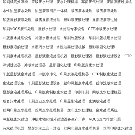
印刷机高效吸粉
留版废水处理
废水处理机器
车间废气处理
废润版液过滤机
水性油墨废水处理
油墨废液回用一体机
版房废水处理
版房废液处理
印版显影废液处理
板房显影液处理
显影液废液处理
显影液废液过滤
印刷VOCS废气处理
显影水处理
水处理专家设备
CTP冲版废水处理
冲版废水处理设备
冲版水废水处理
印刷制版设备
印刷冲版机用水处理
显影废液的处理
水墨污水处理
水性油墨处理机械
显影液固化处理l
印刷废水处理机器
显影液废液处理机器
显影液处理器
显影液过滤设备
CTP
深圳过滤器
冲版水处理器
显影固化处理
印刷版房废水处理
印版显影液废水处理
冲版水净化
印刷废液处理机器
CTP制版废液处理
废液处理设备
印刷显影液处理设备
丝印网版废水处理
丝印洗版水处理
显影废液处理系统
印刷版房制版废水处理
印刷印刷
网版废水处理机器
成套污水处理
印刷企业废水处理
印刷显影液处理
废润版液处理
丝网印刷废水处理
丝网废水处理机器
丝印废水处理机
废水处理系统
冲版机废水过滤
冲版水物化循环过滤设备生产厂家
VOCS废气排放问题
污水处理机器
显影水洗二合一过滤
丝网印刷废水处理机器
丝网印刷废水过滤