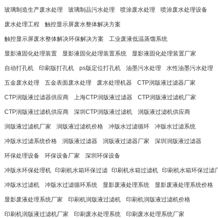
玻璃制造生产废水处理
玻璃制品污水处理
喷涂废水处理
喷涂废水处理设备
废水处理工程
触控显示屏废水整体解决方案
触控显示屏废水整体解决环保解决方案
工业废液低温蒸馏系统
显影液固化处理装置
显影液固化处理装置系统
显影液固化处理装置厂家
自动打孔机
印刷版打孔机
ps版定位打孔机
油墨污水处理
水性油墨污水处理
五金废水处理
五金表面废水处理
废水处理机器
CTP润版液过滤器厂家
CTP润版液过滤器供应商
上海CTP润版液过滤器
CTP润版液过滤机厂家
CTP润版液过滤机供应商
深圳CTP润版液过滤机
润版液过滤机供应商
润版液过滤机厂家
润版液过滤机价格
冲版水过滤循环
冲版水过滤系统
冲版水过滤系统价格
润版液过滤器
润版液过滤器厂家
深圳润版液过滤器
环保处理设备
环保设备厂家
深圳环保设备
冲版水环保处理机
​印刷机水箱环保过滤
​印刷机水箱过滤机
​印刷机水箱环保过滤
冲版水过滤机
冲版水过滤循环系统
显影废液处理系统
显影废液处理系统价格
显影废液处理系统厂家
印刷机润版液过滤机
印刷机润版液过滤机价格
印刷机润版液过滤机厂家
印刷废水处理系统
印刷废水处理系统厂家