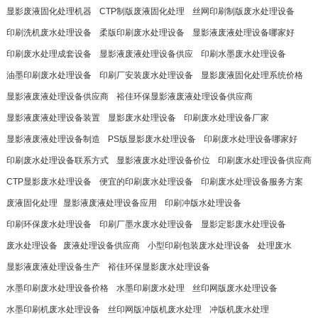
显影废液固化处理机器
CTP制版废液固化处理
丝网印刷制版废水处理设备
印刷洗机废水处理设备
柔版印刷废水处理设备
显影液废液处理设备哪家好
印刷废水处理成套设备
显影液废液处理设备供应
印刷水墨废水处理设备
油墨印刷废水处理设备
印刷厂安装废水处理设备
显影废液固化处理系统价格
显影液废液处理设备供应商
裕佳环保显影液废液处理设备供应商
显影液废液处理设备装置
显影废水处理设备
印刷废水处理设备厂家
显影液废液处理设备制造
PS版显影废水处理设备
印刷废水处理设备哪家好
印刷废水处理设备联系方式
显影液废水处理设备价位
印刷废水处理设备供应商
CTP显影废水处理设备
便宜的印刷废水处理设备
印刷废水处理设备服务方案
废液固化处理​
显影液废液处理设备应用
印刷冲版水处理设备
印刷环保废水处理设备
印刷厂墨水废水处理设备
显影定影废水处理设备
废水处理设备​
废液处理设备供应商
小型印刷包装废水处理设备
处理废水​
显影液废液处理设备生产
裕佳环保显影废水处理设备
水墨印刷废水处理设备价格
水墨印刷废水处理
丝印网版废水处理设备
水墨印刷机废水处理设备
丝印网版冲版机废水处理
冲版机废水处理