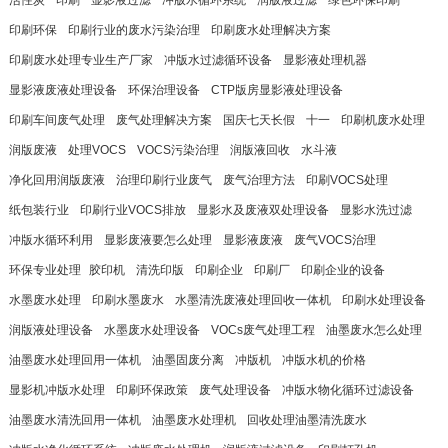
活性炭
印刷
显影液过滤
冲版水循环系统
润版液过滤
绿色环保印刷
印刷环保
印刷行业的废水污染治理
印刷废水处理解决方案
印刷废水处理专业生产厂家
冲版水过滤循环设备
显影液处理机器
显影液废液处理设备
环保治理设备
CTP版房显影液处理设备
印刷车间废气处理
废气处理解决方案
国庆七天长假
十一
印刷机废水处理
润版废液
处理VOCS
VOCS污染治理
润版液回收
水斗液
净化回用润版废液
治理印刷行业废气
废气治理方法
印刷VOCS处理
纸包装行业
印刷行业VOCS排放
显影水及废液双处理设备
显影水洗过滤
冲版水循环利用
显影废液要怎么处理
显影液废液
废气VOCS治理
环保专业处理​
胶印机
清洗印版
印刷企业
印刷厂
印刷企业的设备
水墨废水处理
印刷水墨废水
水墨清洗废液处理回收一体机
印刷水处理设备
润版液处理设备
水墨废水处理设备
VOCs废气处理工程
油墨废水怎么处理
油墨废水处理回用一体机
油墨固废分离
冲版机
冲版水机的价格
显影机冲版水处理
印刷环保政策
废气处理设备
冲版水物化循环过滤设备
油墨废水清洗回用一体机
油墨废水处理机
回收处理油墨清洗废水