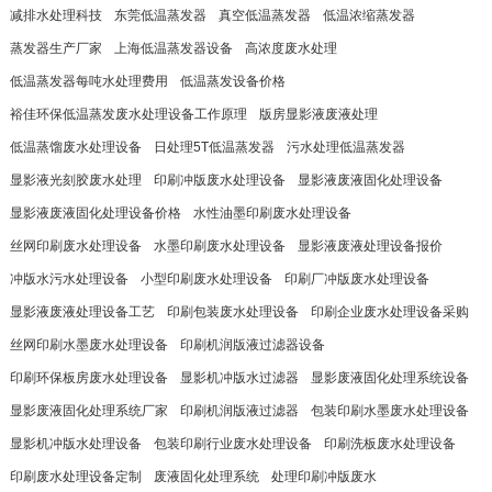
减排水处理科技
东莞低温蒸发器
真空低温蒸发器
低温浓缩蒸发器
蒸发器生产厂家
上海低温蒸发器设备
高浓度废水处理
低温蒸发器每吨水处理费用
低温蒸发设备价格
裕佳环保低温蒸发废水处理设备工作原理
版房显影液废液处理
低温蒸馏废水处理设备
日处理5T低温蒸发器
污水处理低温蒸发器
显影液光刻胶废水处理
印刷冲版废水处理设备
显影液废液固化处理设备
显影液废液固化处理设备价格
水性油墨印刷废水处理设备
丝网印刷废水处理设备
水墨印刷废水处理设备
显影液废液处理设备报价
冲版水污水处理设备
小型印刷废水处理设备
印刷厂冲版废水处理设备
显影液废液处理设备工艺
印刷包装废水处理设备
印刷企业废水处理设备采购
丝网印刷水墨废水处理设备
印刷机润版液过滤器设备
印刷环保板房废水处理设备
显影机冲版水过滤器
显影废液固化处理系统设备
显影废液固化处理系统厂家
印刷机润版液过滤器
包装印刷水墨废水处理设备
显影机冲版水处理设备
包装印刷行业废水处理设备
印刷洗板废水处理设备
印刷废水处理设备定制
废液固化处理系统
处理印刷冲版废水