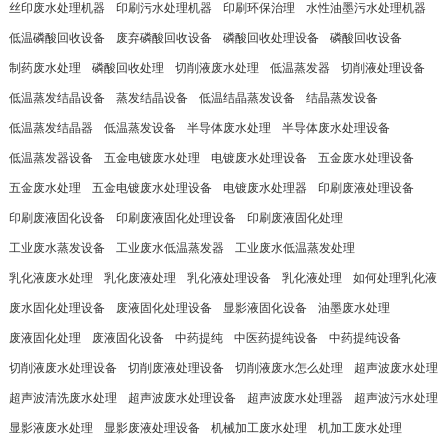
丝印废水处理机器
印刷污水处理机器
印刷环保治理
水性油墨污水处理机器
低温磷酸回收设备
废弃磷酸回收设备
磷酸回收处理设备
磷酸回收设备
制药废水处理
磷酸回收处理
切削液废水处理
低温蒸发器
切削液处理设备
低温蒸发结晶设备
蒸发结晶设备
低温结晶蒸发设备
结晶蒸发设备
低温蒸发结晶器
低温蒸发设备
半导体废水处理
半导体废水处理设备
低温蒸发器设备
五金电镀废水处理
电镀废水处理设备
五金废水处理设备
五金废水处理
五金电镀废水处理设备
电镀废水处理器
印刷废液处理设备
印刷废液固化设备
印刷废液固化处理设备
印刷废液固化处理
工业废水蒸发设备
工业废水低温蒸发器
工业废水低温蒸发处理
乳化液废水处理
乳化废液处理
乳化液处理设备
乳化液处理
如何处理乳化液
废水固化处理设备
废液固化处理设备
显影液固化设备
油墨废水处理
废液固化处理
废液固化设备
中药提纯
中医药提纯设备
中药提纯设备
切削液废水处理设备
切削废液处理设备
切削液废水怎么处理
超声波废水处理
超声波清洗废水处理
超声波废水处理设备
超声波废水处理器
超声波污水处理
显影液废水处理
显影废液处理设备
机械加工废水处理
机加工废水处理