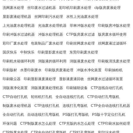
洗网废水处理
丝印废水过滤机器
彩印机印刷废水处理
ctp版房废液处理
显影废液处理机器
丝网印刷污水处理
水性上光油废水处理
上光油废水处理机器
光油废水处理机器
菲林冲版水处理
印刷版房冲版水处理
印刷冲版水过滤机器
冲版水处理机器
CTP版房废水过滤
版房废水循环使用
彩印厂废水处理
包装制品厂废水处理
印刷丝网废水处理
丝网废液过滤循环
国庆快乐
中秋快乐
印刷显影废水处理
东莞印刷废水处理
印刷机水箱循环利用
润版液的循环利用
润版液废水处理
印刷板清洗废水处理
印刷版材
水墨印刷废水
印刷版房废液处理
冲版水净化装置
印刷抽粉机
印刷吸尘器
印刷显影液废液处理
显影液废液回收
丝网废水过滤循环装置
润版液净化装置
润版液废液处理机器
印刷辅助设备
CTP连线自动打孔机
CTP自动打孔机
轮转机打孔机
全自动连线打孔机
CTP自动打孔弯版机
制版废水处理机器
CTP连线打孔机
连线打孔弯版机
CTP全自动连线打孔机器
全自动打孔机
自动连线打孔弯版机
PS版打孔弯版机
PS版十字定位打孔机
环保问题
CTP制版废水怎么处理
CTP充版的水怎么处理
CTP印刷水如何处理
CTP版废水处理
CTP全自动打孔弯版机
CTP打孔弯版机
彩印污水处理