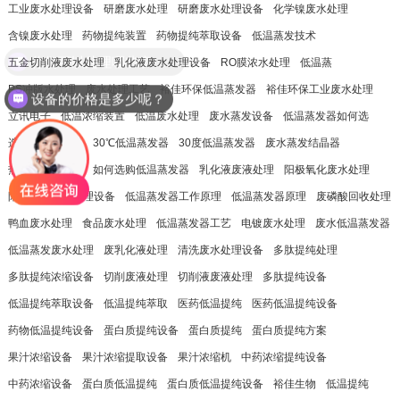
工业废水处理设备
研磨废水处理
研磨废水处理设备
化学镍废水处理
含镍废水处理
药物提纯装置
药物提纯萃取设备
低温蒸发技术
五金切削液废水处理
乳化液废水处理设备
RO膜浓水处理
低温蒸
PS冲版水处理
废水处理工艺
裕佳环保低温蒸发器
裕佳环保工业废水处理
设备的价格是多少呢？
立讯电子
低温浓缩装置
低温废水处理
废水蒸发设备
低温蒸发器如何选
选购低温蒸发器
30℃低温蒸发器
30度低温蒸发器
废水蒸发结晶器
热泵低温蒸发器
如何选购低温蒸发器
乳化液废液处理
阳极氧化废水处理
阳极氧化废水处理设备
低温蒸发器工作原理
低温蒸发器原理
废磷酸回收处理
鸭血废水处理
食品废水处理
低温蒸发器工艺
电镀废水处理
废水低温蒸发器
低温蒸发废水处理
废乳化液处理
清洗废水处理设备
多肽提纯处理
多肽提纯浓缩设备
切削废液处理
切削液废液处理
多肽提纯设备
低温提纯萃取设备
低温提纯萃取
医药低温提纯
医药低温提纯设备
药物低温提纯设备
蛋白质提纯设备
蛋白质提纯
蛋白质提纯方案
果汁浓缩设备
果汁浓缩提取设备
果汁浓缩机
中药浓缩提纯设备
中药浓缩设备
蛋白质低温提纯
蛋白质低温提纯设备
裕佳生物
低温提纯