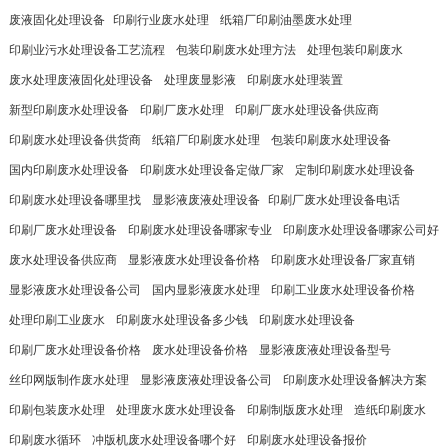
废液固化处理设备​
印刷行业废水处理
纸箱厂印刷油墨废水处理
印刷业污水处理设备工艺流程
包装印刷废水处理方法
处理包装印刷废水
废水处理废液固化处理设备
处理废显影液
印刷废水处理装置
新型印刷废水处理设备
印刷厂废水处理
印刷厂废水处理设备供应商
印刷废水处理设备供货商
纸箱厂印刷废水处理
包装印刷废水处理设备
国内印刷废水处理设备
印刷废水处理设备定做厂家
定制印刷废水处理设备​
印刷废水处理设备哪里找
显影液废液处理设备​
印刷厂废水处理设备电话
印刷厂废水处理设备
印刷废水处理设备哪家专业
印刷废水处理设备哪家公司好
废水处理设备供应商
显影液废水处理设备价格
印刷废水处理设备厂家直销
显影液废水处理设备公司
国内显影液废水处理
印刷工业废水处理设备价格
处理印刷工业废水
印刷废水处理设备多少钱
印刷废水处理设备​
印刷厂废水处理设备价格
废水处理设备价格
显影液废液处理设备型号
丝印网版制作废水处理
显影液废液处理设备公司
印刷废水处理设备解决方案
印刷包装废水处理
处理废水废水处理设备
印刷制版废水处理
造纸印刷废水
印刷废水循环
冲版机废水处理设备哪个好
印刷废水处理设备报价