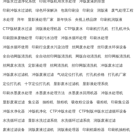
冲版水过滤净化系统
印前冲版机用水水处理
冲版废液的排放
印刷冲版水过滤机
绿色环保解决
包装印刷业
印刷业
润版液
废气处理工程
水处理
拜年
显影液处理厂家
新年快乐
央视上榜品牌
印刷机润版液
CTP版材废水过滤
润版液处理机器
CTP版废水
印刷机打孔机
打孔机冲头
印刷固体废物处理
印刷污水治理
冲版水循环处理
印刷水处理
冲版水循环使用
印刷行业废水污染治理
丝网废水处理
丝印废水环保设备
全自动网版清洗机
全自动丝印网版清洗机
网版自动清洗机
丝印网板清洗机
丝网废水清洗
定影液处理
丝网清洗机
丝印网版清洗机
冲版废水过滤
冲版废水过滤机
冲版废液过滤
气动定位打孔机
打孔机价格
打孔机厂家
定位打孔机
十字定位打孔机
显影废水过滤机
显影液处理系统
印刷水墨废水处理
水墨废水处理方法
水墨废水回用机器
冲版水处理机
显影废液过滤
集尘器
抽粉机
除粉机
吸收粉尘设备
吸粉机
印刷集尘器
冲版水净化器
冲版机净化
CTP冲版水处理
CTP制版冲版水过滤循环设备
水洗循环过滤
显影水洗过滤系统
水洗循环过滤系统
润版废液过滤
废液过滤设备
润版废液过滤机
润版液处理器
印刷机吸粉器
印刷机抽粉机