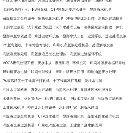
冲版水净化循环系统
冲版废水处理机
润版液过滤设备
印刷打孔机
印刷PS版打孔机
PS弯版机
CTP冲版水要怎么处理
显影液水处理
留版机废水处理设备
留版机废水处理
冲版印刷废水处理
润版水过滤机器
印刷水过滤器
洗车水处理机器
洗车水处理设备
油墨废水清洗回收一体机
显影冲版水双处理
水过滤循环设备
显影水洗二合一过滤系统
过滤处理废液
PS版弯版机
十字对位弯版机
印刷机润版液处理机器
处理润版废液
润版液废液处理
润版废液是怎么处理的
润版液过滤循环系统
VOCS废气处理工程
废水排放
废显影液
环保公司
印刷冲版废水循环系统
显影机废水过滤
印刷处理设备
显影冲版废水回用
印刷油墨废水处理
Ps版高精度十字线套准打孔机
十字线套准打孔机
洗板水过滤
冲板水过滤机器
洗版水过滤机
油墨污水处理
显影液废水处理设备
水处理专家
圣诞节快乐
处理印刷废水
冲版水过滤机器
润版液过滤机器
工业废水处理
裕佳废水处理设备
水处理厂家
润版水过滤
润版液过滤处理机器
CTP废水处理
显影液固化机
显影液固化处理机器
润版液废液过滤机器
印刷机润版液过滤
工业生产废水的回用