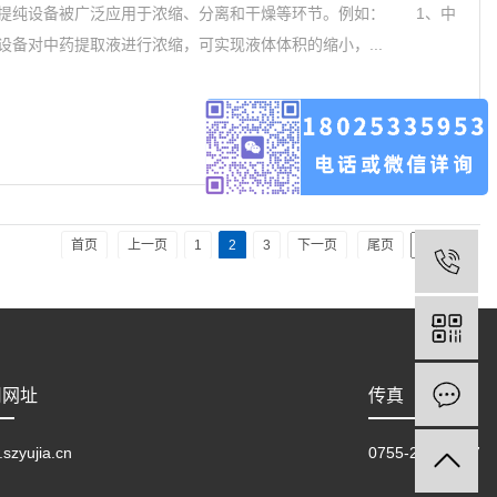
纯设备被广泛应用于浓缩、分离和干燥等环节。例如： 1、中
设备对中药提取液进行浓缩，可实现液体体积的缩小，...
首页
上一页
1
2
3
下一页
尾页
司网址
传真
szyujia.cn
0755-27133797