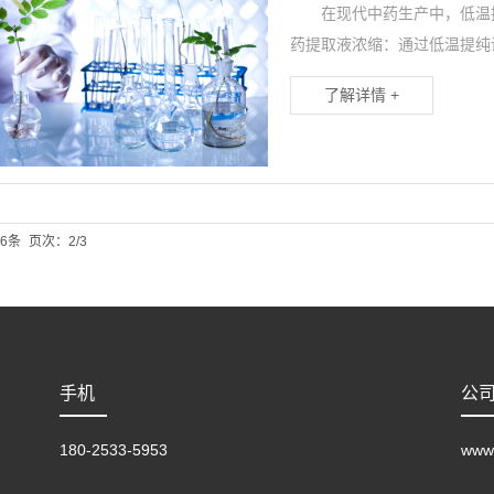
在现代中药生产中，低温提
药提取液浓缩：通过低温提纯
了解详情 +
6条
页次：2/3
手机
公
180-2533-5953
www.